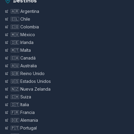
Destinos
🇦🇷 Argentina
🇨🇱 Chile
🇨🇴 Colombia
🇲🇽 México
🇮🇪 Irlanda
🇲🇹 Malta
🇨🇦 Canadá
🇦🇺 Australia
🇬🇧 Reino Unido
🇺🇸 Estados Unidos
🇳🇿 Nueva Zelanda
🇨🇭 Suiza
🇮🇹 Italia
🇫🇷 Francia
🇩🇪 Alemania
🇵🇹 Portugal