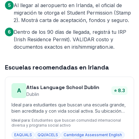
Al llegar al aeropuerto en Irlanda, el oficial de
5
migración te otorga el Student Permission (Stamp
2). Mostrá carta de aceptación, fondos y seguro.
Dentro de los 90 días de llegada, registrá tu IRP
6
(Irish Residence Permit). VALIDAR costo y
documentos exactos en irishimmigration.ie.
Escuelas recomendadas en Irlanda
Atlas Language School Dublin
A
⭐ 8.3
Dublin
Ideal para estudiantes que buscan una escuela grande,
bien acreditada y con vida social activa. Su ubicación
fuera del centro hace que los alquileres cercanos sean
Ideal para:
Estudiantes que buscan comunidad internacional
algo más económicos que en el corazón de Dublín.
diversa y programa social activo
EAQUALS
QQI/ACELS
Cambridge Assessment English