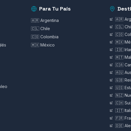
Para Tu País
Dest
🇦🇷 Ar
🇦🇷 Argentina
🇨🇱 Chi
🇨🇱 Chile
🇨🇴 Co
🇨🇴 Colombia
🇲🇽 Mé
glés
🇲🇽 México
🇮🇪 Irl
🇲🇹 Mal
🇨🇦 Ca
🇦🇺 Aus
🇬🇧 Re
pleo
🇺🇸 Es
🇳🇿 Nu
🇨🇭 Su
🇮🇹 Ital
🇫🇷 Fra
🇩🇪 Al