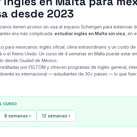
r inglés en Malta para me
isa desde 2023
anos tienen acceso sin visa al espacio Schengen para estancias de
antes era más complicada:
estudiar inglés en Malta sin visa
, en 
co para mexicanos: inglés oficial, clima extraordinario y un costo d
dá o el Reino Unido. Un curso de 4 semanas en Malta puede estar e
elo desde Ciudad de México.
creditadas por FELTOM y ofrecen programas de inglés general, inte
biente es internacional — estudiantes de 30+ países — lo que fuerza
EL CURSO
8 semanas
12 semanas