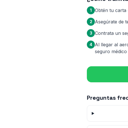
Obtén tu carta 
1
Asegúrate de t
2
Contrata un se
3
Al llegar al a
4
seguro médico a
Preguntas fre