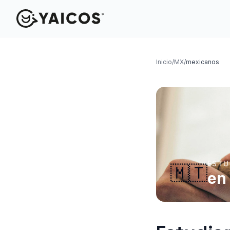
Inicio
/
MX
/
mexicanos
ESTU
🇲🇹
en