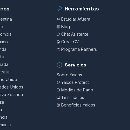
inos
Herramientas
gentina
Estudiar Afuera
le
Blog
lombia
Chat Asistente
xico
Crear CV
anda
Programa Partners
ta
nadá
Servicios
tralia
Sobre Yaicos
ino Unido
Yaicos Protect
tados Unidos
Medios de Pago
eva Zelanda
Testimonios
iza
Beneficios Yaicos
ia
ncia
emania