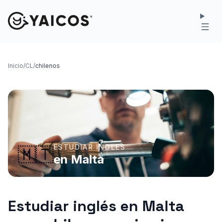
Inicio
/
CL
/
chilenos
ESTUDIAR INGLES
🇲🇹
en Malta
Estudiar inglés en Malta