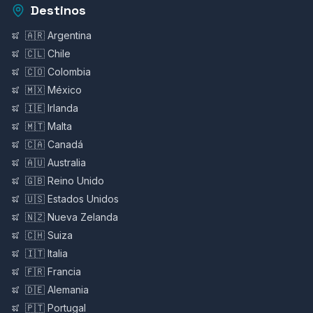
Destinos
🇦🇷 Argentina
🇨🇱 Chile
🇨🇴 Colombia
🇲🇽 México
🇮🇪 Irlanda
🇲🇹 Malta
🇨🇦 Canadá
🇦🇺 Australia
🇬🇧 Reino Unido
🇺🇸 Estados Unidos
🇳🇿 Nueva Zelanda
🇨🇭 Suiza
🇮🇹 Italia
🇫🇷 Francia
🇩🇪 Alemania
🇵🇹 Portugal