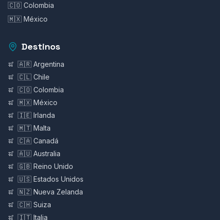
🇨🇴 Colombia
🇲🇽 México
Destinos
🇦🇷 Argentina
🇨🇱 Chile
🇨🇴 Colombia
🇲🇽 México
🇮🇪 Irlanda
🇲🇹 Malta
🇨🇦 Canadá
🇦🇺 Australia
🇬🇧 Reino Unido
🇺🇸 Estados Unidos
🇳🇿 Nueva Zelanda
🇨🇭 Suiza
🇮🇹 Italia