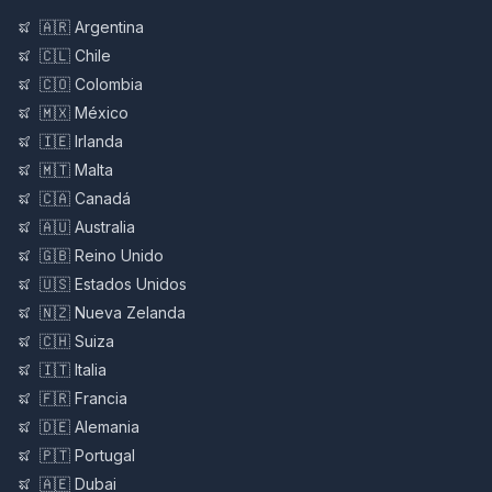
🇦🇷 Argentina
🇨🇱 Chile
🇨🇴 Colombia
🇲🇽 México
🇮🇪 Irlanda
🇲🇹 Malta
🇨🇦 Canadá
🇦🇺 Australia
🇬🇧 Reino Unido
🇺🇸 Estados Unidos
🇳🇿 Nueva Zelanda
🇨🇭 Suiza
🇮🇹 Italia
🇫🇷 Francia
🇩🇪 Alemania
🇵🇹 Portugal
🇦🇪 Dubai