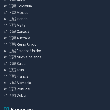
🇨🇴 Colombia
🇲🇽 México
🇮🇪 Irlanda
🇲🇹 Malta
🇨🇦 Canadá
🇦🇺 Australia
🇬🇧 Reino Unido
🇺🇸 Estados Unidos
🇳🇿 Nueva Zelanda
🇨🇭 Suiza
🇮🇹 Italia
🇫🇷 Francia
🇩🇪 Alemania
🇵🇹 Portugal
🇦🇪 Dubai
Programas