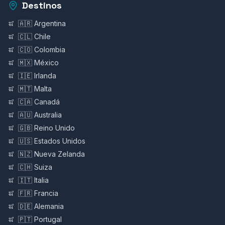
Destinos
🇦🇷 Argentina
🇨🇱 Chile
🇨🇴 Colombia
🇲🇽 México
🇮🇪 Irlanda
🇲🇹 Malta
🇨🇦 Canadá
🇦🇺 Australia
🇬🇧 Reino Unido
🇺🇸 Estados Unidos
🇳🇿 Nueva Zelanda
🇨🇭 Suiza
🇮🇹 Italia
🇫🇷 Francia
🇩🇪 Alemania
🇵🇹 Portugal