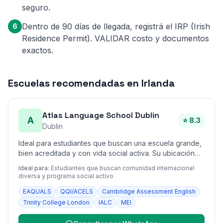
seguro.
Dentro de 90 días de llegada, registrá el IRP (Irish
6
Residence Permit). VALIDAR costo y documentos
exactos.
Escuelas recomendadas en Irlanda
Atlas Language School Dublin
A
⭐ 8.3
Dublin
Ideal para estudiantes que buscan una escuela grande,
bien acreditada y con vida social activa. Su ubicación
fuera del centro hace que los alquileres cercanos sean
Ideal para:
Estudiantes que buscan comunidad internacional
algo más económicos que en el corazón de Dublín.
diversa y programa social activo
EAQUALS
QQI/ACELS
Cambridge Assessment English
Trinity College London
IALC
MEI