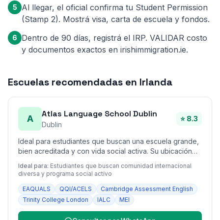
Al llegar, el oficial confirma tu Student Permission
5
(Stamp 2). Mostrá visa, carta de escuela y fondos.
Dentro de 90 días, registrá el IRP. VALIDAR costo
6
y documentos exactos en irishimmigration.ie.
Escuelas recomendadas en Irlanda
Atlas Language School Dublin
A
⭐ 8.3
Dublin
Ideal para estudiantes que buscan una escuela grande,
bien acreditada y con vida social activa. Su ubicación
fuera del centro hace que los alquileres cercanos sean
Ideal para:
Estudiantes que buscan comunidad internacional
algo más económicos que en el corazón de Dublín.
diversa y programa social activo
EAQUALS
QQI/ACELS
Cambridge Assessment English
Trinity College London
IALC
MEI