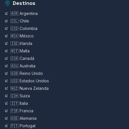
Destinos
🇦🇷 Argentina
🇨🇱 Chile
🇨🇴 Colombia
🇲🇽 México
🇮🇪 Irlanda
🇲🇹 Malta
🇨🇦 Canadá
🇦🇺 Australia
🇬🇧 Reino Unido
🇺🇸 Estados Unidos
🇳🇿 Nueva Zelanda
🇨🇭 Suiza
🇮🇹 Italia
🇫🇷 Francia
🇩🇪 Alemania
🇵🇹 Portugal