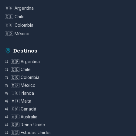
🇦🇷 Argentina
🇨🇱 Chile
🇨🇴 Colombia
🇲🇽 México
Destinos
🇦🇷 Argentina
🇨🇱 Chile
🇨🇴 Colombia
🇲🇽 México
🇮🇪 Irlanda
🇲🇹 Malta
🇨🇦 Canadá
🇦🇺 Australia
🇬🇧 Reino Unido
🇺🇸 Estados Unidos