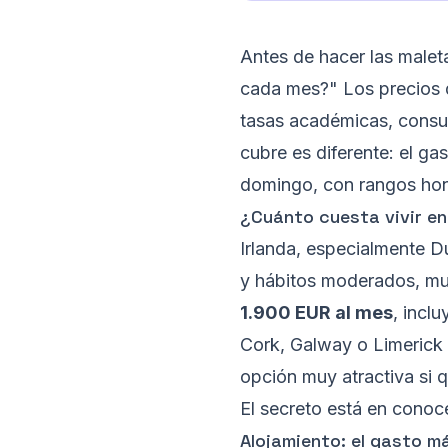
Antes de hacer las malet
cada mes?" Los precios de
tasas académicas, consu
cubre es diferente: el ga
domingo, con rangos hon
¿Cuánto cuesta vivir en
Irlanda, especialmente D
y hábitos moderados, mu
1.900 EUR al mes
, incl
Cork, Galway o Limerick 
opción muy atractiva si qu
El secreto está en cono
Alojamiento: el gasto m