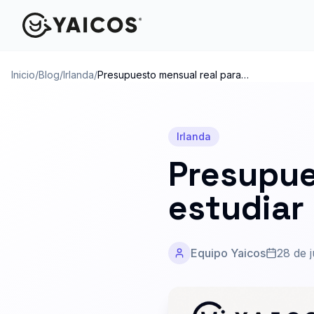
Inicio
/
Blog
/
Irlanda
/
Presupuesto mensual real para
vivir y estudiar en Irlanda 2026
Irlanda
Presupue
estudiar
Equipo Yaicos
28 de 