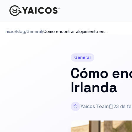
Inicio
/
Blog
/
General
/
Cómo encontrar alojamiento en
Irlanda
General
Cómo enc
Irlanda
Yaicos Team
23 de f