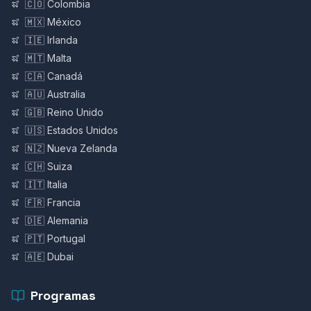
🇨🇴 Colombia
🇲🇽 México
🇮🇪 Irlanda
🇲🇹 Malta
🇨🇦 Canadá
🇦🇺 Australia
🇬🇧 Reino Unido
🇺🇸 Estados Unidos
🇳🇿 Nueva Zelanda
🇨🇭 Suiza
🇮🇹 Italia
🇫🇷 Francia
🇩🇪 Alemania
🇵🇹 Portugal
🇦🇪 Dubai
Programas